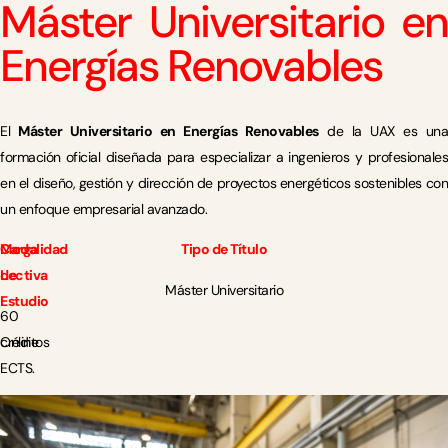
Máster Universitario en
Energías Renovables
El
Máster Universitario en Energías Renovables
de la UAX es un
formación oficial diseñada para especializar a ingenieros y profesionales
en el diseño, gestión y dirección de proyectos energéticos sostenibles con
un enfoque empresarial avanzado.
Carga
Modalidad
Tipo de Título
Lectiva
de
Máster Universitario
Estudio
60
créditos
Online
ECTS.