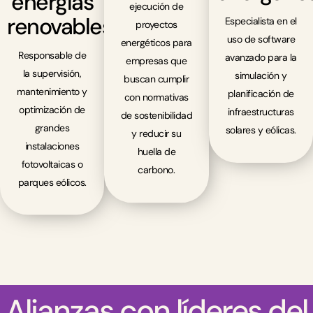
energías
ejecución de
renovables
Especialista en el
proyectos
uso de software
energéticos para
Responsable de
avanzado para la
empresas que
la supervisión,
simulación y
buscan cumplir
mantenimiento y
planificación de
con normativas
optimización de
infraestructuras
de sostenibilidad
grandes
solares y eólicas.
y reducir su
instalaciones
huella de
fotovoltaicas o
carbono.
parques eólicos.
Alianzas con líderes del