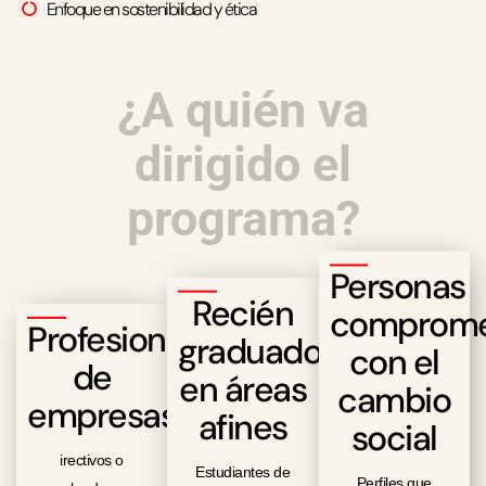
Enfoque en sostenibilidad y ética
¿A quién va
dirigido el
programa?
Personas
Recién
comprome
Profesionales
graduados
con el
de
en áreas
cambio
empresas
afines
social
irectivos o
Estudiantes de
Perfiles que