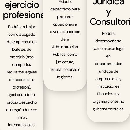
Jurídica
ejercicio
Estarás
y
capacitado para
profesional
preparar
Consultor
oposiciones a
Podrás trabajar
diversos cuerpos
Podrás
como abogado
de la
desempeñarte
de empresa o en
Administración
como asesor legal
bufetes de
Pública, como
en
prestigio (tras
Prácticas
judicatura,
departamentos
cumplir los
fiscalía, notarías o
jurídicos de
requisitos legales
Garantizad
registros.
corporaciones,
de acceso a la
Programa
instituciones
profesión),
Multidiscip
de
financieras y
gestionando tu
El
organizaciones no
propio despacho
y
Mentoring
grado
gubernamentales.
o integrándote en
Dobles
incluye
firmas
internacionales.