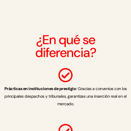
Judicial,
como
Seguridad
y
Baker
permite
en
McKenzie,
una
despachos
Écija,
formación
¿En qué se
de
PwC,
transversal
diferencia?
primer
Uría
altamente
nivel
Menéndez
valorada
como
y
en
Garrigues
Repsol,
entornos
Prácticas en instituciones de prestigio:
Gracias a convenios con los
o
entre
globales.
principales despachos y tribunales, garantizas una inserción real en el
Ramón
otros.
mercado.
y
Cajal.