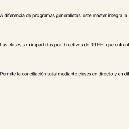
Enfoque en People Analyti
A diferencia de programas generalistas, este máster integra la 
Claustro de Profesionales e
Las clases son impartidas por directivos de RR.HH. que enfrenta
Metodología Online Flexibl
Permite la conciliación total mediante clases en directo y en 