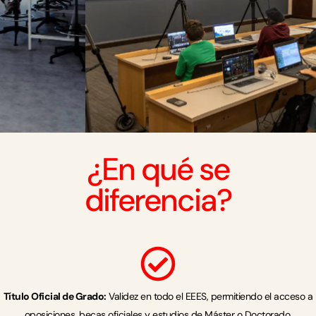
Los alumnos disponen de
estudios de fotografía, platós
de rodaje y laboratorios de
postproducción equipados
con la última tecnología del
sector.
¿En qué se
diferencia?
Título Oficial de Grado:
Validez en todo el EEES, permitiendo el acceso a
oposiciones, becas oficiales y estudios de Máster o Doctorado.