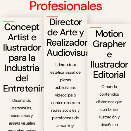
Profesionales
Director
Concept
de Arte y
Motion
Artist e
Realizador
Grapher
Ilustrador
Audiovisual
e
para la
Ilustrador
Industria
Liderando la
Editorial
estética visual de
del
piezas
Entretenimiento
Creando
publicitarias,
contenidos
videoclips o
Diseñando
dinámicos que
contenidos para
personajes,
combinan
redes sociales y
escenarios y
ilustración y
plataformas de
assets
visuales
diseño en
streaming
.
para cine, series